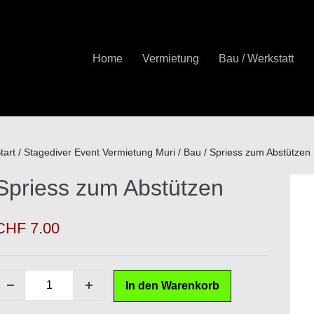
Home
Vermietung
Bau / Werkstatt
tart
/
Stagediver Event Vermietung Muri
/
Bau
/ Spriess zum Abstützen
Spriess zum Abstützen
CHF
7.00
Spriess
In den Warenkorb
Menge
Menge
zum
verringern
erhöhen