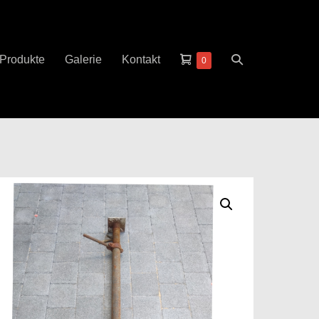
Warenkorb
Suche-
Produkte
Galerie
Kontakt
Elemente
0
im
Schalter
Warenkorb