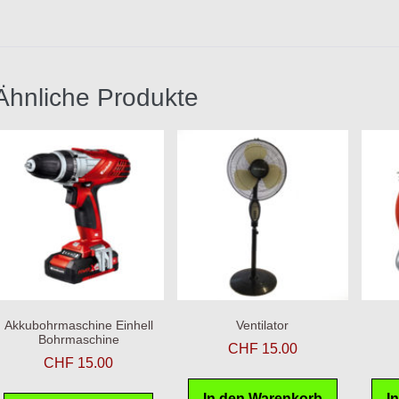
Ähnliche Produkte
Akkubohrmaschine Einhell
Ventilator
Bohrmaschine
CHF
15.00
CHF
15.00
In den Warenkorb
I