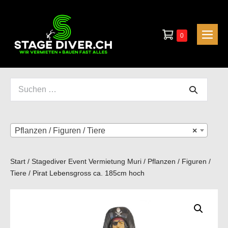
Zum
Inhalt
Warenkorb
springen
Elemente
0
Men
im
Scha
Warenkorb
Suchen
nach:
Pflanzen / Figuren / Tiere
×
Start
/
Stagediver Event Vermietung Muri
/
Pflanzen / Figuren /
Tiere
/ Pirat Lebensgross ca. 185cm hoch