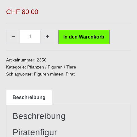
CHF
80.00
Pirat
In den Warenkorb
Menge
Menge
Lebensgross
verringern
erhöhen
ca.
185cm
Artikelnummer:
2350
hoch
Kategorie:
Pflanzen / Figuren / Tiere
Schlagwörter:
Figuren mieten
,
Pirat
Menge
Beschreibung
Beschreibung
Piratenfigur