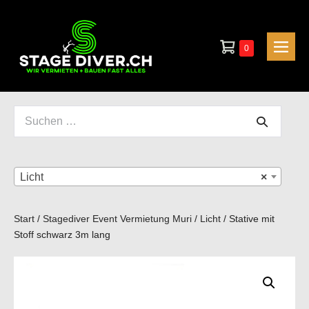
Zum
Inhalt
Warenkorb
springen
Elemente
0
Men
im
Scha
Warenkorb
Suchen
nach:
Licht
×
Start
/
Stagediver Event Vermietung Muri
/
Licht
/ Stative mit
Stoff schwarz 3m lang