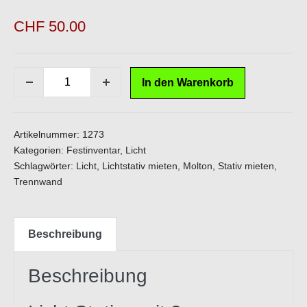
CHF
50.00
Stative
In den Warenkorb
Menge
Menge
mit
verringern
erhöhen
Stoff
schwarz
Artikelnummer:
1273
3m
Kategorien:
Festinventar
,
Licht
Schlagwörter:
Licht
,
Lichtstativ mieten
,
Molton
,
Stativ mieten
,
lang
Trennwand
Menge
Beschreibung
Beschreibung