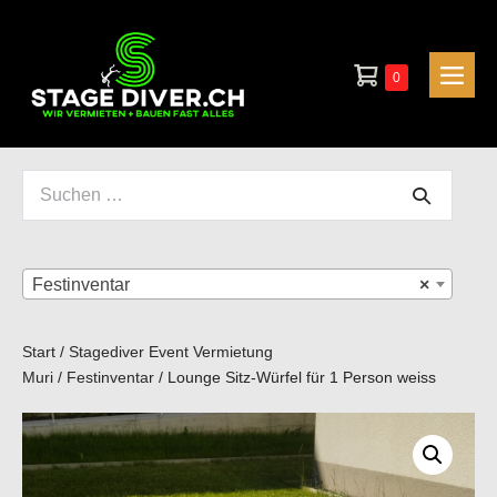
Zum
Inhalt
Warenkorb
springen
Elemente
0
Men
im
Scha
Warenkorb
Suchen
nach:
Festinventar
×
Start
/
Stagediver Event Vermietung
Muri
/
Festinventar
/ Lounge Sitz-Würfel für 1 Person weiss