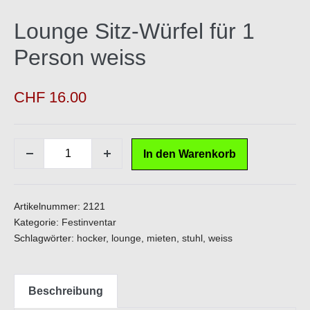
Lounge Sitz-Würfel für 1
Person weiss
CHF
16.00
Lounge
In den Warenkorb
Menge
Menge
Sitz-
verringern
erhöhen
Würfel
für
Artikelnummer:
2121
1
Kategorie:
Festinventar
Schlagwörter:
hocker
,
lounge
,
mieten
,
stuhl
,
weiss
Person
weiss
Menge
Beschreibung