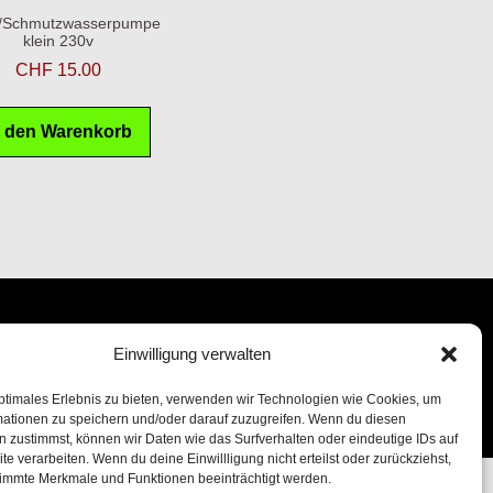
/Schmutzwasserpumpe
klein 230v
CHF
15.00
n den Warenkorb
Einwilligung verwalten
ptimales Erlebnis zu bieten, verwenden wir Technologien wie Cookies, um
mationen zu speichern und/oder darauf zuzugreifen. Wenn du diesen
 zustimmst, können wir Daten wie das Surfverhalten oder eindeutige IDs auf
te verarbeiten. Wenn du deine Einwillligung nicht erteilst oder zurückziehst,
immte Merkmale und Funktionen beeinträchtigt werden.