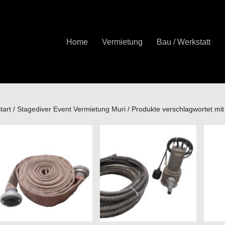
Home
Vermietung
Bau / Werkstatt
tart
/
Stagediver Event Vermietung Muri
/ Produkte verschlagwortet mi