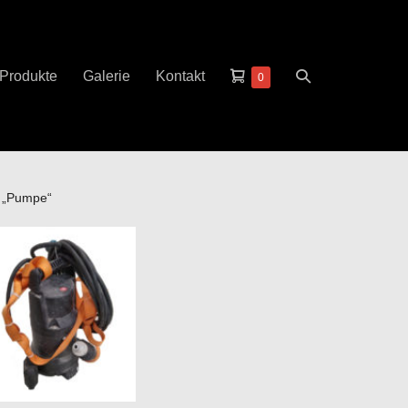
Warenkorb
Suche-
Produkte
Galerie
Kontakt
Elemente
0
im
Schalter
Warenkorb
t „Pumpe“