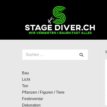
Zum
Inhalt
springen
S
Suchen
nach:
Bau
Licht
Ton
Pflanzen / Figuren / Tiere
Festinventar
Dekoration