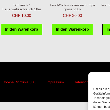
Schlauch /
Tauch/Schmutzwasserpumpe
Tauch
Feuerwehrschlauch 10m
gross 230v
CHF
10.00
CHF
30.00
In den Warenkorb
In den Warenkorb
I
Cookie-Richtlinie (EU)
Impressum
Datenschutzerklärung
Um dir ein o
Geräteinfor
Technologien
dieser Websi
können best