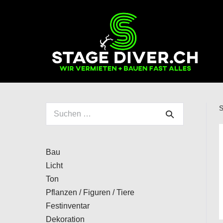
Zum
Inhalt
springen
S
Suchen
nach:
Bau
Licht
Ton
Pflanzen / Figuren / Tiere
Festinventar
Dekoration