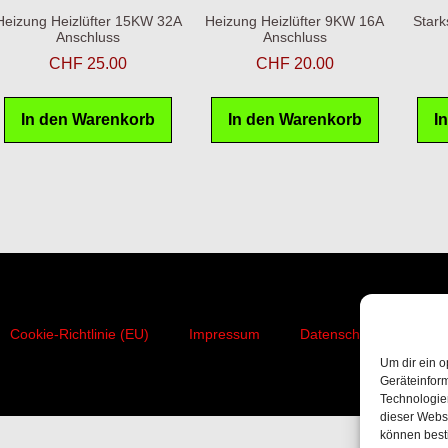
Heizung Heizlüfter 15KW 32A
Heizung Heizlüfter 9KW 16A
Stark
Anschluss
Anschluss
CHF
25.00
CHF
20.00
In den Warenkorb
In den Warenkorb
I
Cookie-Richtlinie (EU)
Impressum
Datenschutzerklärung
Um dir ein o
Geräteinfor
Technologien
dieser Websi
können best